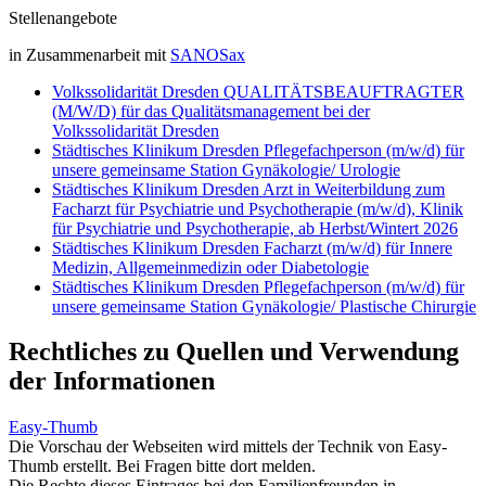
Stellenangebote
in Zusammenarbeit mit
SANOSax
Volkssolidarität Dresden QUALITÄTSBEAUFTRAGTER
(M/W/D) für das Qualitätsmanagement bei der
Volkssolidarität Dresden
Städtisches Klinikum Dresden Pflegefachperson (m/w/d) für
unsere gemeinsame Station Gynäkologie/ Urologie
Städtisches Klinikum Dresden Arzt in Weiterbildung zum
Facharzt für Psychiatrie und Psychotherapie (m/w/d), Klinik
für Psychiatrie und Psychotherapie, ab Herbst/Wintert 2026
Städtisches Klinikum Dresden Facharzt (m/w/d) für Innere
Medizin, Allgemeinmedizin oder Diabetologie
Städtisches Klinikum Dresden Pflegefachperson (m/w/d) für
unsere gemeinsame Station Gynäkologie/ Plastische Chirurgie
Rechtliches zu Quellen und Verwendung
der Informationen
Easy-Thumb
Die Vorschau der Webseiten wird mittels der Technik von Easy-
Thumb erstellt. Bei Fragen bitte dort melden.
Die Rechte dieses Eintrages bei den Familienfreunden in