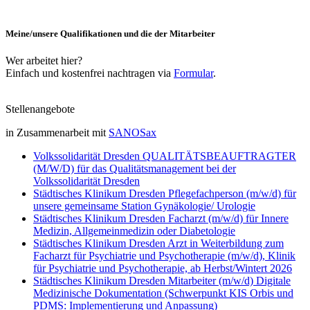
Meine/unsere Qualifikationen und die der Mitarbeiter
Wer arbeitet hier?
Einfach und kostenfrei nachtragen via
Formular
.
Stellenangebote
in Zusammenarbeit mit
SANOSax
Volkssolidarität Dresden QUALITÄTSBEAUFTRAGTER
(M/W/D) für das Qualitätsmanagement bei der
Volkssolidarität Dresden
Städtisches Klinikum Dresden Pflegefachperson (m/w/d) für
unsere gemeinsame Station Gynäkologie/ Urologie
Städtisches Klinikum Dresden Facharzt (m/w/d) für Innere
Medizin, Allgemeinmedizin oder Diabetologie
Städtisches Klinikum Dresden Arzt in Weiterbildung zum
Facharzt für Psychiatrie und Psychotherapie (m/w/d), Klinik
für Psychiatrie und Psychotherapie, ab Herbst/Wintert 2026
Städtisches Klinikum Dresden Mitarbeiter (m/w/d) Digitale
Medizinische Dokumentation (Schwerpunkt KIS Orbis und
PDMS: Implementierung und Anpassung)