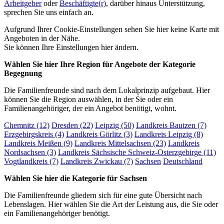
Arbeitgeber
oder
Beschäftigte(r)
, darüber hinaus Unterstützung,
sprechen Sie uns einfach an.
Aufgrund Ihrer Cookie-Einstellungen sehen Sie hier keine Karte mit
Angeboten in der Nähe.
Sie können Ihre Einstellungen
hier
ändern.
Wählen Sie hier Ihre Region für Angebote der Kategorie
Begegnung
Die Familienfreunde sind nach dem Lokalprinzip aufgebaut. Hier
können Sie die Region auswählen, in der Sie oder ein
Familienangehöriger, der ein Angebot benötigt, wohnt.
Chemnitz (12)
Dresden (22)
Leipzig (50)
Landkreis Bautzen (7)
Erzgebirgskreis (4)
Landkreis Görlitz (3)
Landkreis Leipzig (8)
Landkreis Meißen (9)
Landkreis Mittelsachsen (23)
Landkreis
Nordsachsen (3)
Landkreis Sächsische Schweiz-Osterzgebirge (11)
Vogtlandkreis (7)
Landkreis Zwickau (7)
Sachsen
Deutschland
Wählen Sie hier die Kategorie für Sachsen
Die Familienfreunde gliedern sich für eine gute Übersicht nach
Lebenslagen. Hier wählen Sie die Art der Leistung aus, die Sie oder
ein Familienangehöriger benötigt.