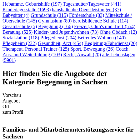
Hebamme, Geburtshilfe (197)
Tagesmutter/Tagesvater (441)
Kindertagesstätte (1693)
haushaltnahe Dienstleistungen (37)
Babysitter (4)
Grundschule (315)
Förderschule (83)
Mittelschule /
Oberschule (145)
Gymnasium (89)
berufsbildende Schule (114)
Gesamtschule (5)
Begegnung (166)
Freizeit, Club's und Treff (554)
Beratung (525)
Kinder- und Jugendwohnen (73)
Ohne Obdach (12)
Sozialstation (118)
Pflegedienst (204)
Betreutes Wohnen (140)
Pflegeheim (232)
Gesundheit, Arzt (454)
Begleitung/Fahrdienst (26)
Therapeut, Personal Trainer (125)
Sport, Bewegung (26)
Coach,
Aus- und Weiterbildung (103)
Recht, Anwalt (20)
alle Lebenslagen
(5901)
Hier finden Sie die Angebote der
Kategorie Begegnung in Sachsen
Vorschau
Angebot
Ort
zum Profil
Familien- und Mitarbeiter­unterstützungs­service für
Sachsen