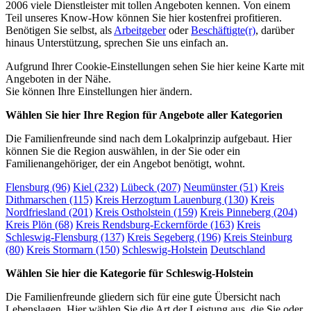
2006 viele Dienstleister mit tollen Angeboten kennen. Von einem
Teil unseres Know-How können Sie hier kostenfrei profitieren.
Benötigen Sie selbst, als
Arbeitgeber
oder
Beschäftigte(r)
, darüber
hinaus Unterstützung, sprechen Sie uns einfach an.
Aufgrund Ihrer Cookie-Einstellungen sehen Sie hier keine Karte mit
Angeboten in der Nähe.
Sie können Ihre Einstellungen
hier
ändern.
Wählen Sie hier Ihre Region für Angebote aller Kategorien
Die Familienfreunde sind nach dem Lokalprinzip aufgebaut. Hier
können Sie die Region auswählen, in der Sie oder ein
Familienangehöriger, der ein Angebot benötigt, wohnt.
Flensburg (96)
Kiel (232)
Lübeck (207)
Neumünster (51)
Kreis
Dithmarschen (115)
Kreis Herzogtum Lauenburg (130)
Kreis
Nordfriesland (201)
Kreis Ostholstein (159)
Kreis Pinneberg (204)
Kreis Plön (68)
Kreis Rendsburg-Eckernförde (163)
Kreis
Schleswig-Flensburg (137)
Kreis Segeberg (196)
Kreis Steinburg
(80)
Kreis Stormarn (150)
Schleswig-Holstein
Deutschland
Wählen Sie hier die Kategorie für Schleswig-Holstein
Die Familienfreunde gliedern sich für eine gute Übersicht nach
Lebenslagen. Hier wählen Sie die Art der Leistung aus, die Sie oder