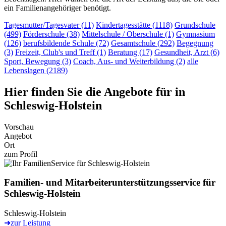
ein Familienangehöriger benötigt.
Tagesmutter/Tagesvater (11)
Kindertagesstätte (1118)
Grundschule
(499)
Förderschule (38)
Mittelschule / Oberschule (1)
Gymnasium
(126)
berufsbildende Schule (72)
Gesamtschule (292)
Begegnung
(3)
Freizeit, Club's und Treff (1)
Beratung (17)
Gesundheit, Arzt (6)
Sport, Bewegung (3)
Coach, Aus- und Weiterbildung (2)
alle
Lebenslagen (2189)
Hier finden Sie die Angebote für in
Schleswig-Holstein
Vorschau
Angebot
Ort
zum Profil
Familien- und Mitarbeiter­unterstützungs­service für
Schleswig-Holstein
Schleswig-Holstein
➜
zur Leistung