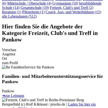
(6)
Mittelschule / Oberschule (4)
Gymnasium (10)
berufsbildende
Schule (14)
Gesamtschule (19)
Freizeit, Club's und Treff (2)
Beratung (1)
Pflegeheim (1)
Coach, Aus- und Weiterbildung (15)
alle Lebenslagen (512)
Hier finden Sie die Angebote der
Kategorie Freizeit, Club's und Treff in
Pankow
Vorschau
Angebot
Ort
zum Profil
Familien- und Mitarbeiter­unterstützungs­service für
Pankow
Pankow
➜
zur Leistung
Beispielbild (c) Rolf K&hnast / pixelio.de |
Laden Sie hier ein