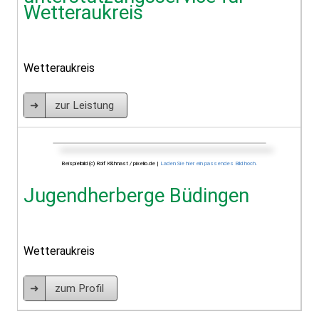
Wetteraukreis
Wetteraukreis
➜
zur Leistung
Beispielbild (c) Rolf K&hnast / pixelio.de |
Laden Sie hier ein passendes Bild hoch.
Jugendherberge Büdingen
Wetteraukreis
➜
zum Profil